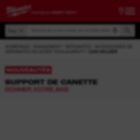
Recherche par numéro d'article, nom de produit, dénomination, etc.
Tous
Recherche par numéro d'article, nom de produit, dénomination, etc.
Tous
HOMEPAGE
RANGEMENT
SERVANTES
ACCESSOIRES DE
SERVANTES EN ACIER TOOLGUARD™
CAN HOLDER
NOUVEAUTÉS
SUPPORT DE CANETTE
DONNER VOTRE AVIS