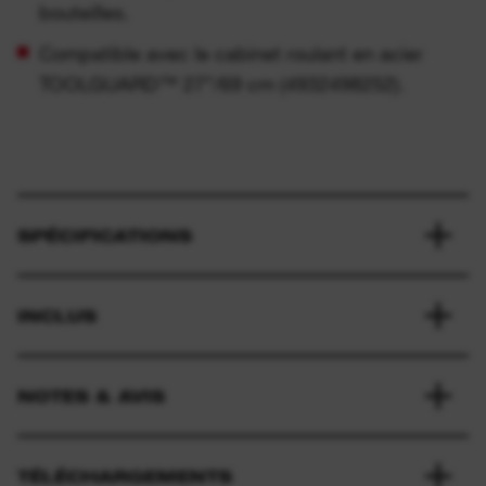
bouteilles.
Compatible avec le cabinet roulant en acier
TOOLGUARD™ 27”/69 cm (4932498252).
SPÉCIFICATIONS
INCLUS
NOTES & AVIS
TÉLÉCHARGEMENTS