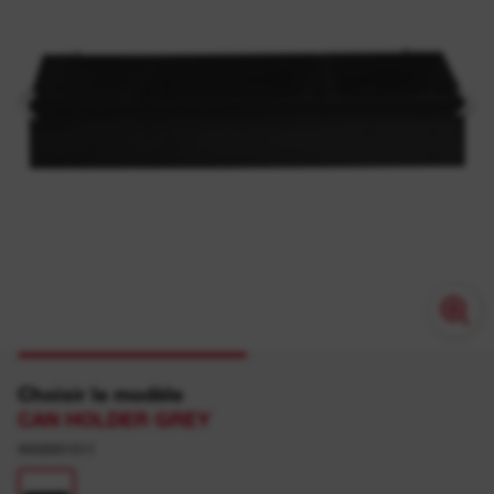
Choisir le modèle
CAN HOLDER GREY
4932501311