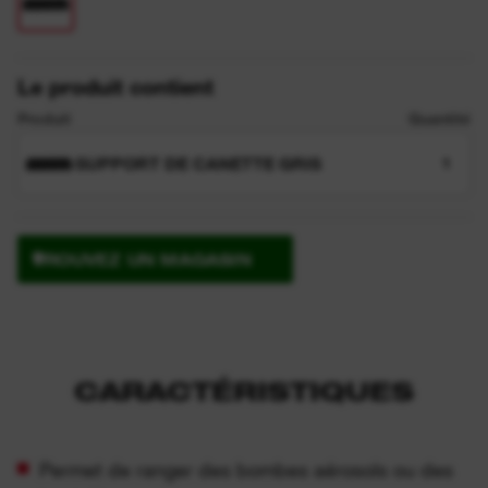
Le produit contient
Produit
Quantité
SUPPORT DE CANETTE GRIS
1
TROUVEZ UN MAGASIN
CARACTÉRISTIQUES
Permet de ranger des bombes aérosols ou des