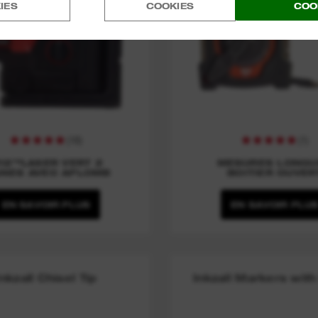
IES
COOKIES
COO
(
16
)
(
1
)
12™LASER VERT 2
MESURES LONGU
GNES AVEC APLOMB
BOITIER OUVER
EN SAVOIR PLUS
EN SAVOIR PLU
Inkzall Chisel Tip
Inkzall Markers with