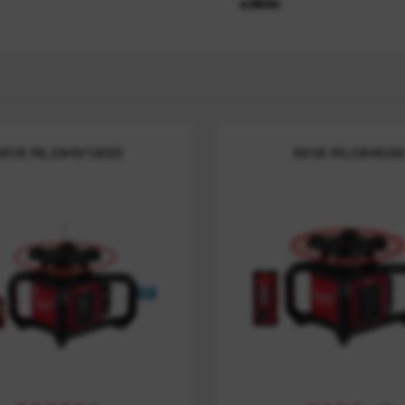
câble
t™
es
M18 RLOHV1200
M18 RLOH60