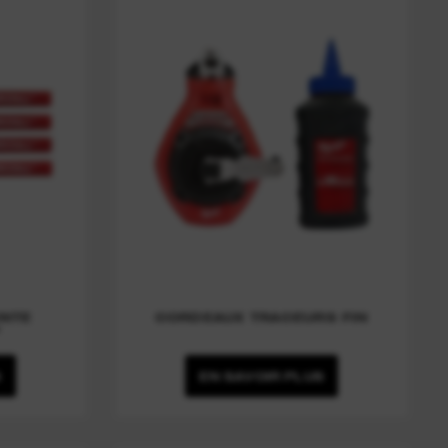
INTE
CORDEAUX TRACEURS FIN
™
S
EN SAVOIR PLUS