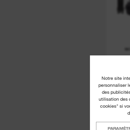
M
Notre site int
personnaliser l
des publicités
utilisation des
cookies" si vo
d
PARAMÈT