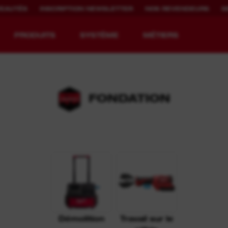
EAUTÉS
INSCRIPTION NEWSLETTER
NOS REVENDEURS
S
PRODUITS
SYSTÈME
MÉTIERS
FONDATION
EQUIPMENT
DURÉE
REDEFINED.
D'UTILISATION
DE LA BATTERIE.
™
La gamme MX FUEL™
REDLITHIUM™ USB
MX FUEL™ FORGE™
™
s
Démolition
Travail sur le