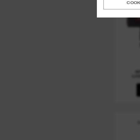
COOK
M
LI