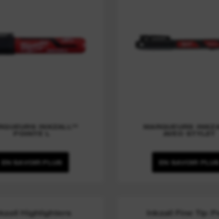
RQUEURS INKZALL™
MARQUEURS INKZ
POINTE L
AVEC STYLET
EN SAVOIR PLUS
EN SAVOIR PLU
kzall Highlighters
Inkzall Fine Tip 