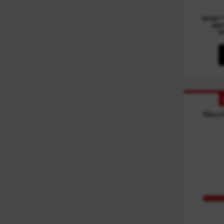
COUPE CÂBLES
(
3
)
M18™
KE
P
COUPE CÂBLES
(
1
)
DÉMOLISSEURS
(
4
)
DÉNUDAGE DE FILS
(
1
)
GÉNÉRATEUR
(
1
)
Mech
LASERS LIGNES
(
4
)
LASERS ROTATIFS
(
3
)
MARQUEURS
(
9
)
MESURES LONGUES BOITIER
(
1
)
OUVERT