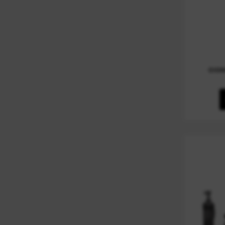
MEULEUSES 230 MM
(
2
)
MEULEUSES ANGLULAIRES
(
3
)
PINCES
(
2
)
CON
SCIE À MAIN PVC
(
1
)
SCIES SABRES
(
2
)
SDS MAX
(
2
)
SERTISSEUSE ÉLECTRICITÉ
(
2
)
VISSEUSES À CHOCS
(
2
)