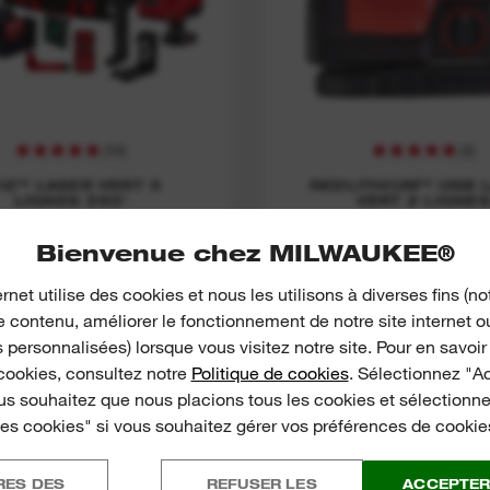
(
54
)
(
8
)
12™ LASER VERT 3
REDLITHIUM™ USB 
LIGNES 360°
VERT 2 LIGNE
Bienvenue chez MILWAUKEE®
EN SAVOIR PLUS
EN SAVOIR PLU
ernet utilise des cookies et nous les utilisons à diverses fins 
e contenu, améliorer le fonctionnement de notre site internet 
 personnalisées) lorsque vous visitez notre site. Pour en savoir
NOUVEAUTÉ
 cookies, consultez notre
Politique de cookies
. Sélectionnez "A
M12 CLLP
Long Open Tap
us souhaitez que nous placions tous les cookies et sélection
es cookies" si vous souhaitez gérer vos préférences de cookie
RES DES
REFUSER LES
ACCEPTER