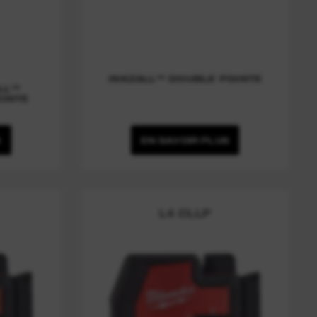
INKZALL™ DOUBLE POINTE
LL™
OINTE
S
EN SAVOIR PLUS
L4 CLLP