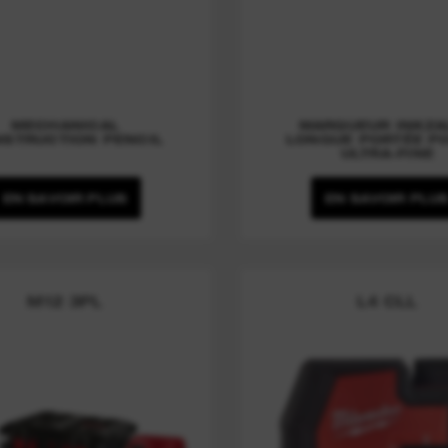
MECHANICAL
MARQUEUR INKZA
STRUCTION PENCIL
LONGUE PORTÉE P
ULTRA-FINE
EN SAVOIR PLUS
EN SAVOIR PLU
M12 3PL
L4 CLL