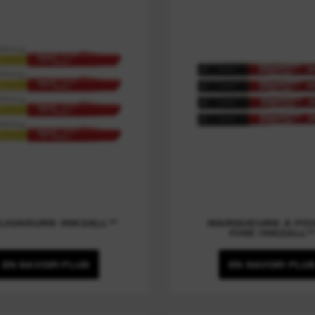
LIGNEURS INKZALL™
MARQUEURS À PO
FINE INKZALL
EN SAVOIR PLUS
EN SAVOIR PLU