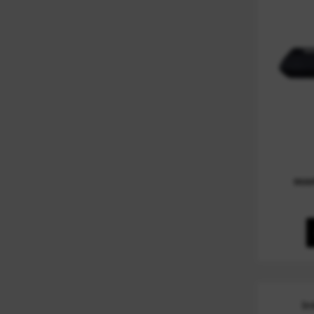
MA
In