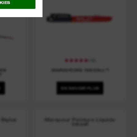
KIES
(
10
)
ES
MARQUEURS INKZALL™
T
S
EN SAVOIR PLUS
 Stylus
Marqueur Peinture Liquide
Inkzall