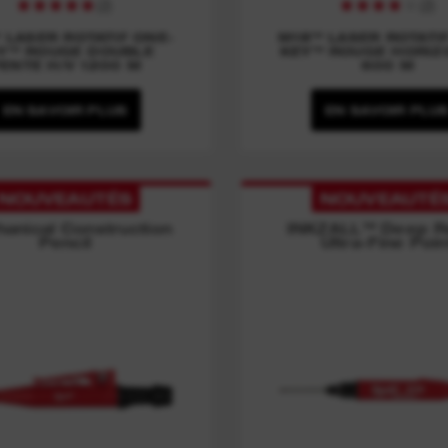
(
2
)
(
2
)
 LASER ROTATIF ONE-
M18™ LASER ROTATI
Y™ ROUGE DOUBLE
KEY™ ROUGE HORIZ
ENTE H/V 1200 M
600 M
EN SAVOIR PLUS
EN SAVOIR PLU
NOUVEAUTÉS
NOUVEAUTÉ
anical Construction
INKZALL™ Deep R
Pencil
Ultra-Fine Poin