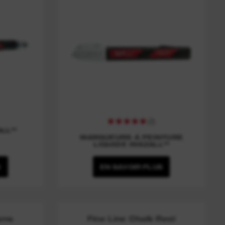
(
2
)
ALL™
MARQUEURS À PEINTURE
LIQUIDE INKZALL™
S
EN SAVOIR PLUS
Pens
Fine Line Chalk Reel