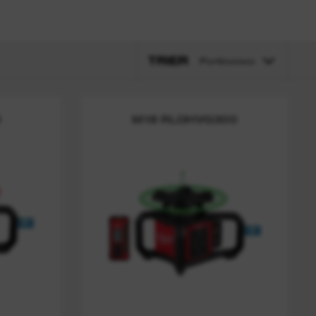
TRIER
Pertinence
0
M18 RLOHVG300