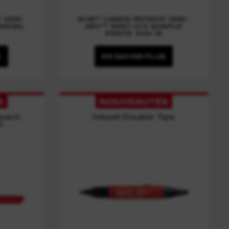
F ONE-
M18™ LASER ROTATIF ONE-
ONTAL
KEY™ VERT H/V SIMPLE
PENTE 300 M
S
EN SAVOIR PLUS
S
NOUVEAUTÉS
each
Inkzall Double Tips
t