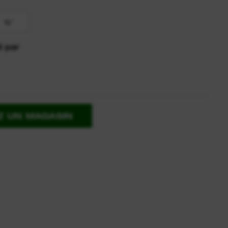
½″
é par
Z UN MAGASIN