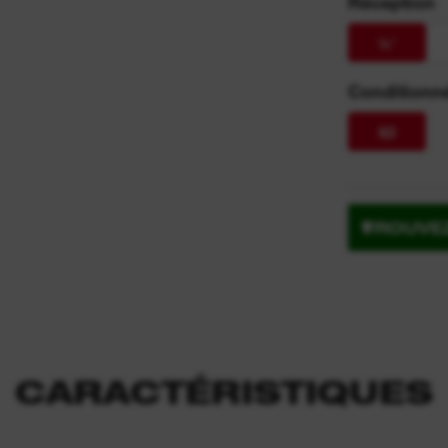
Réception
t™
¼″
es
Conditionn
63
TROUVE
CARACTÉRISTIQUES