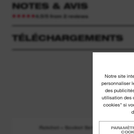
NOTES & AVIS
4.5/5 from 2 reviews
TÉLÉCHARGEMENTS
Notre site int
personnaliser l
des publicités
utilisation des
cookies" si vo
d
Ratchet + Socket Set
PARAMÈT
COOK