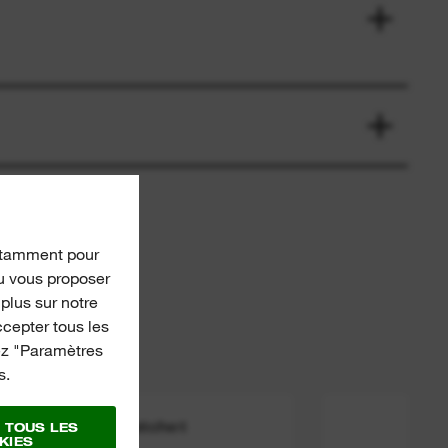
(notamment pour
ou vous proposer
 plus sur notre
ccepter tous les
nez "Paramètres
s.
1/4 Drive Ratchet
3/
 TOUS LES
KIES