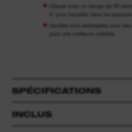
Cliquet avec un design de 90 dents
4° pour travailler dans les espaces
Douilles sont estampées avec des
pour une meilleure visibilité.
SPÉCIFICATIONS
INCLUS