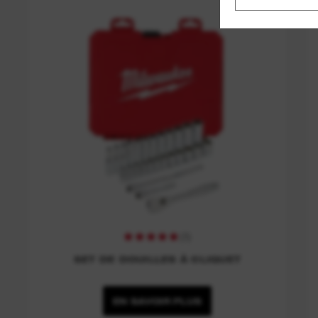
(
1
)
SET DE DOUILLES À CLIQUET
EN SAVOIR PLUS