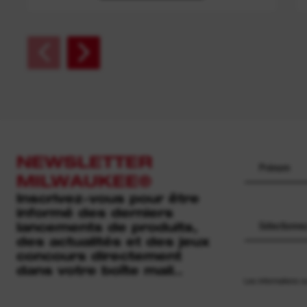
NEWSLETTER
MILWAUKEE®
Inscrivez-vous pour être
informé des derniers
lancements de produits,
Sélectionne
des actualités et des jeux
concours directement
dans votre boîte mail..
Les informations s