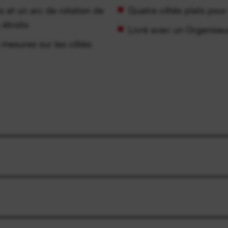
 et un arc de rotation de
Quatre côtés plats pour
 étroits
Livré avec un Organis
 mesures sur les côtés