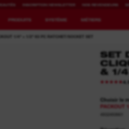
EAUTÉS
INSCRIPTION NEWSLETTER
NOS REVENDEURS
S
PRODUITS
SYSTÈME
MÉTIERS
KOUT 1/4" + 1/2" 63 PC RATCHET/SOCKET SET
SET 
CLIQ
EQUIPMENT
DURÉE
& 1/
REDEFINED.
D'UTILISATION
DE LA BATTERIE.
4.
™
La gamme MX FUEL™
REDLITHIUM™ USB
MX FUEL™ FORGE™
Choisir le 
PACKOUT 1
4932493661
™
s