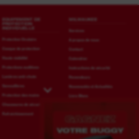
EQUIPEMENT DE
MILWAUKEE
PROTECTION
INDIVIDUELLE
Services
Protection Oculaire
A propos de nous
Casque de protection
Contact
Haute visibilité
Calendrier
Protections auditives
Instructions de sécurité
Lanières anti-chute
Revendeurs
Genouillères
Nouveautés et Actualités
Protection des mains
Livre Blanc
Chaussures de sécurité
Développement durable
Rafraichissement
Carrières
Index égalité femmes-hommes
Indice de réparabilité