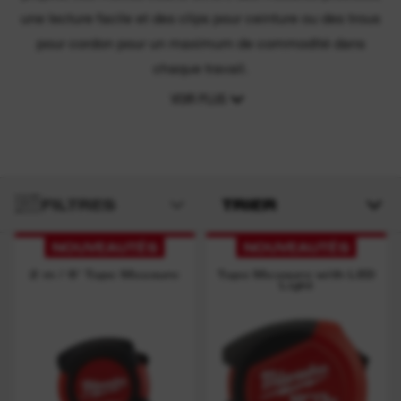
une lecture facile et des clips pour ceinture ou des trous
pour cordon pour un maximum de commodité dans
chaque travail.
VOIR PLUS
FILTRES
TRIER
NOUVEAUTÉS
NOUVEAUTÉS
2 m / 6' Tape Measure
Tape Measure with LED
Light