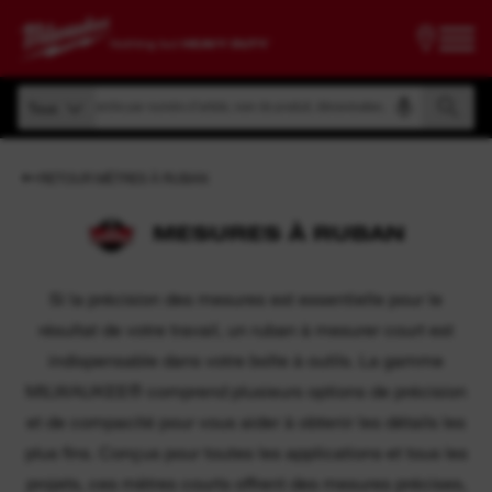
Recherche par numéro d'article, nom de produit, dénomination, etc.
Tous
Recherche par numéro d'article, nom de produit, dénomination, etc.
Tous
RETOUR MÈTRES À RUBAN
MESURES À RUBAN
Si la précision des mesures est essentielle pour le
résultat de votre travail, un ruban à mesurer court est
indispensable dans votre boîte à outils. La gamme
MILWAUKEE® comprend plusieurs options de précision
et de compacité pour vous aider à obtenir les détails les
plus fins. Conçus pour toutes les applications et tous les
projets, ces mètres courts offrent des mesures précises,