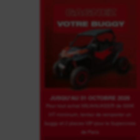
JUSQU'AU 31 OCTOBRE 2026
Pour tout achat MILWAUKEE® de 500€
HT minimum, tentez de remporter un
buggy et 2 places VIP pour le Supercross
de Paris